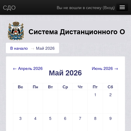
СДО
Вы не вошли в систему (
Вход
)
Главная
Новости
Русский (ru)
В начало
→
Май 2026
←
Апрель 2026
Июнь 2026
→
Май 2026
Вс
Пн
Вт
Ср
Чт
Пт
Сб
1
2
3
4
5
6
7
8
9