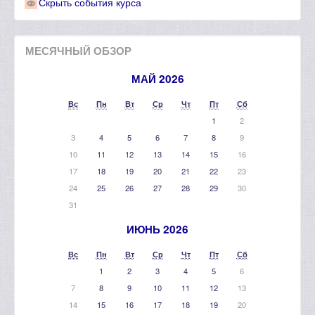
Скрыть события курса
МЕСЯЧНЫЙ ОБЗОР
МАЙ 2026
Вс
Пн
Вт
Ср
Чт
Пт
Сб
1
2
3
4
5
6
7
8
9
10
11
12
13
14
15
16
17
18
19
20
21
22
23
24
25
26
27
28
29
30
31
ИЮНЬ 2026
Вс
Пн
Вт
Ср
Чт
Пт
Сб
1
2
3
4
5
6
7
8
9
10
11
12
13
14
15
16
17
18
19
20