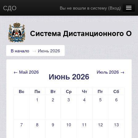
СДО
Вы не вошли в систему (
Вход
)
Главная
Новости
Русский (ru)
В начало
→
Июнь 2026
←
Май 2026
Июль 2026
→
Июнь 2026
Вс
Пн
Вт
Ср
Чт
Пт
Сб
1
2
3
4
5
6
7
8
9
10
11
12
13