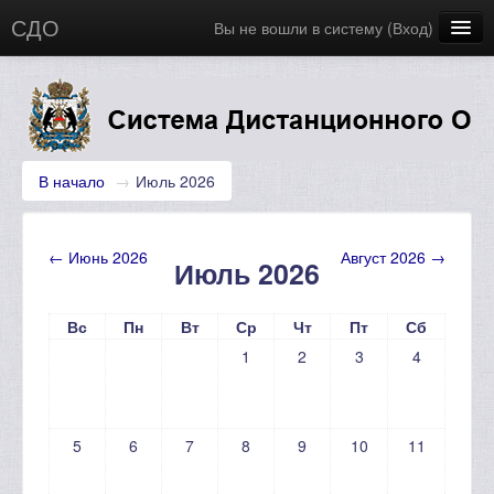
СДО
Вы не вошли в систему (
Вход
)
Главная
Новости
Русский (ru)
В начало
→
Июль 2026
←
Июнь 2026
Август 2026
→
Июль 2026
Вс
Пн
Вт
Ср
Чт
Пт
Сб
1
2
3
4
5
6
7
8
9
10
11