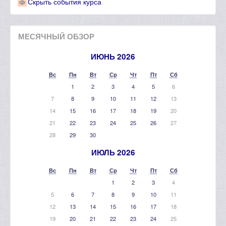
Скрыть события курса
МЕСЯЧНЫЙ ОБЗОР
ИЮНЬ 2026
Вс
Пн
Вт
Ср
Чт
Пт
Сб
1
2
3
4
5
6
7
8
9
10
11
12
13
14
15
16
17
18
19
20
21
22
23
24
25
26
27
28
29
30
ИЮЛЬ 2026
Вс
Пн
Вт
Ср
Чт
Пт
Сб
1
2
3
4
5
6
7
8
9
10
11
12
13
14
15
16
17
18
19
20
21
22
23
24
25