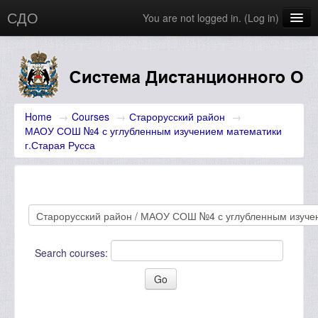
СДО
You are not logged in. (
Log in
)
Главная
Новости
English (en)
Home
→
Courses
→
Старорусский район‎
→
МАОУ СОШ №4 с углубленным изучением математики
г.Старая Русса
Search courses: