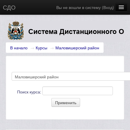
СДО
Вы не вошли в систему (
Вход
)
Главная
Новости
Русский (ru)
В начало
→
Курсы
→
Маловишерский район‎
Поиск курса: