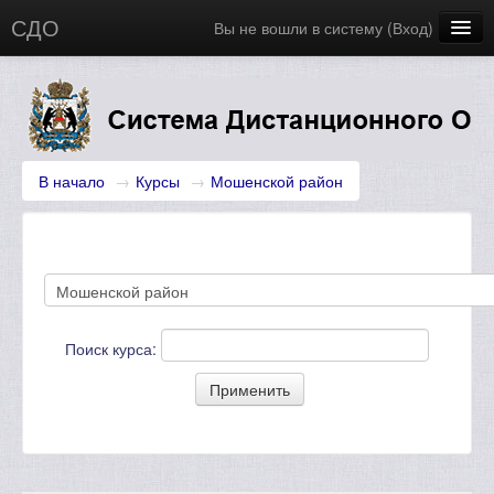
СДО
Вы не вошли в систему (
Вход
)
Главная
Новости
Русский (ru)
В начало
→
Курсы
→
Мошенской район‎
Поиск курса: