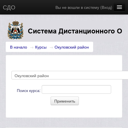
СДО
Вы не вошли в систему (
Вход
)
Главная
Новости
Русский (ru)
В начало
→
Курсы
→
Окуловский район‎
Поиск курса: