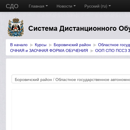
СДО
Главная
Новости
Русский (ru)
В начало
▶
Курсы
▶
Боровичский район
▶
Областное госу
ОЧНАЯ и ЗАОЧНАЯ ФОРМА ОБУЧЕНИЯ
▶
ООП СПО ПССЗ 39