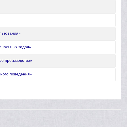
льзования»
ональных задач»
ое производство»
нного поведения»