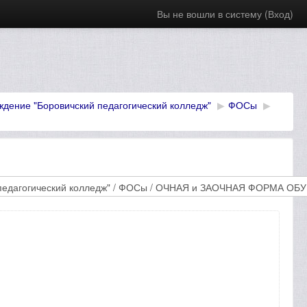
Вы не вошли в систему (
Вход
)
дение "Боровичский педагогический колледж"
▶
ФОСы
▶