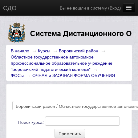
СДО
Вы не вошли в систему (
Вход
)
Главная
Новости
Русский (ru)
В начало
→
Курсы
→
Боровичский район
→
Областное государственное автономное
профессиональное образовательное учреждение
"Боровичский педагогический колледж"
→
ФОСы
→
ОЧНАЯ и ЗАОЧНАЯ ФОРМА ОБУЧЕНИЯ
Поиск курса: