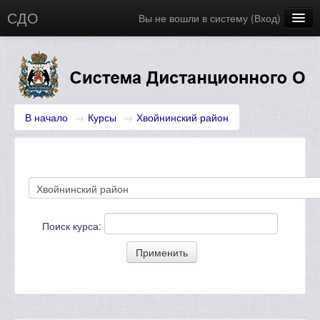
СДО
Вы не вошли в систему (
Вход
)
Главная
Новости
Русский (ru)
В начало
→
Курсы
→
Хвойнинский район‎
Поиск курса: