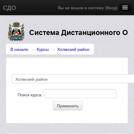
СДО
Вы не вошли в систему (
Вход
)
Главная
Новости
Русский (ru)
В начало
→
Курсы
→
Холмский район
Поиск курса: